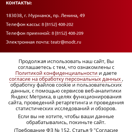
КОНТАКТЫ:
Адрес:
183038, г. Мурманск, пр. Ленина, 49
Телефон кассы:
8 (8152) 408-202
Телефон приемной:
8 (8152) 408-209
Электронная почта:
teatr@modt.ru
Продолжая использовать наш сайт, Вы
соглашаетесь с тем, что ознакомлены с
Политикой конфиденциальности
и даете
ССЫЛКИ:
согласие на обработку персональных данных
,
обработку файлов cookie и пользовательских
x
Политика конфиденциальности
данных, с помощью сервисов веб-аналитики
Яндекс Метрика, в целях функционирования
Согласие на обработку персональных данных
сайта, проведений ретаргетинга и проведения
статистических исследований и обзоров.
Подписка на рассылку
Если вы не хотите, чтобы ваши данные
обрабатывались, покиньте сайт.
(Требование ФЗ № 152. Статья 9 "Согласие