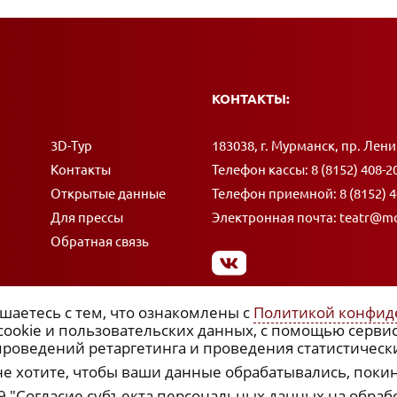
КОНТАКТЫ:
Адрес:
3D-Тур
183038, г. Мурманск, пр. Лени
Контакты
Телефон кассы:
8 (8152) 408-2
Открытые данные
Телефон приемной:
8 (8152) 
Для прессы
Электронная почта:
teatr@mo
Обратная связь
шаетесь с тем, что ознакомлены с
Политикой конфид
 cookie и пользовательских данных, с помощью серви
роведений ретаргетинга и проведения статистическ
не хотите, чтобы ваши данные обрабатывались, покин
 9 "Согласие субъекта персональных данных на обраб