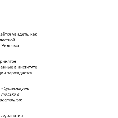
аётся увидеть, как
ластной
й Уильяма
принятое
ченные в институте
ции зарождается
:
«Существует
 только я
е восточных
ые, занятия