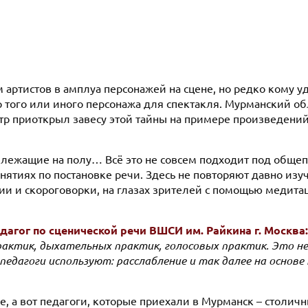
 артистов в амплуа персонажей на сцене, но редко кому уд
р того или иного персонажа для спектакля. Мурманский об
тр приоткрыл завесу этой тайны на примере произведени
, лежащие на полу… Всё это не совсем подходит под обще
нятиях по постановке речи. Здесь не повторяют давно изу
ии и скороговорки, на глазах зрителей с помощью медита
дагог по сценической речи ВШСИ им. Райкина г. Москва
рактик, дыхательных практик, голосовых практик. Это не
 педагоги используют: расслабление и так далее на основ
, а вот педагоги, которые приехали в Мурманск – столичн