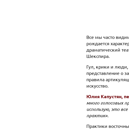
Все мы часто видим
рождается характе
драматический теа
Шекспира.
Гул, крики и люди
представление о за
правила артикуляц
искусство.
Юлия Капустян, пе
много голосовых п
использую, это все
практик».
Практики восточные