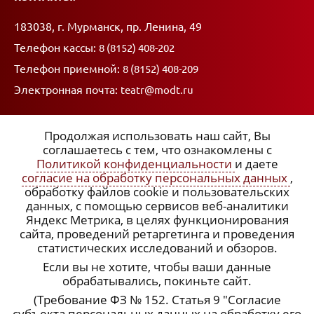
Адрес:
183038, г. Мурманск, пр. Ленина, 49
Телефон кассы:
8 (8152) 408-202
Телефон приемной:
8 (8152) 408-209
Электронная почта:
teatr@modt.ru
Продолжая использовать наш сайт, Вы
соглашаетесь с тем, что ознакомлены с
Политикой конфиденциальности
и даете
ССЫЛКИ:
согласие на обработку персональных данных
,
обработку файлов cookie и пользовательских
x
Политика конфиденциальности
данных, с помощью сервисов веб-аналитики
Яндекс Метрика, в целях функционирования
Согласие на обработку персональных данных
сайта, проведений ретаргетинга и проведения
статистических исследований и обзоров.
Подписка на рассылку
Если вы не хотите, чтобы ваши данные
обрабатывались, покиньте сайт.
(Требование ФЗ № 152. Статья 9 "Согласие
субъекта персональных данных на обработку его