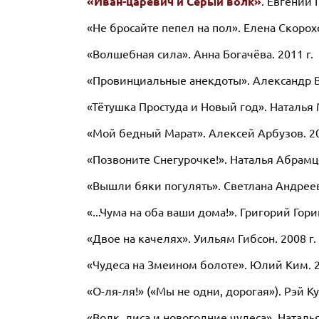
«Иван-царевич и Серый волк»
. Евгений 
«Не бросайте пепел на пол». Елена Скорохо
«Волшебная сила». Анна Богачёва. 2011 г.
«Провинциальные анекдоты». Александр В
«Тётушка Простуда и Новый год». Наталья М
«Мой бедный Марат». Алексей Арбузов. 20
«Позвоните Снегурочке!». Наталья Абрамце
«Вышли бяки погулять». Светлана Андреева
«...Чума на оба ваши дома!». Григорий Горин
«Двое на качелях». Уильям Гибсон. 2008 г.
«Чудеса на Змеином болоте». Юлий Ким. 2
«О-ля-ля!» («Мы не одни, дорогая»). Рэй К
«Волк, лиса и новогодние чудеса». Наталья