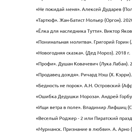
«Не покидай меня». Алексей Дударев (Полк
«Тартюф». Жан-Батист Мольер (Оргон). 2020
«Ёлка для наследника Тутти». Виктор Яковл
«Поминальная молитва». Григорий Горин (Л
«Новогодняя сказка». (Дед Мороз). 2018 г.
«Профи». Душан Ковачевич (Лука Лабан). 2
«Продавец дождя». Ричард Нэш (Х. Кэрри). 
«Бедность не порок». А.Н. Островский (Аф
«Ошибка Дедушки Мороза». Андрей Горбуно
«Ищи ветра в поле». Владимир Лифшиц (Ск
«Веселый Роджер - 2 или Пиратский празд
«Мурманск. Признание в любви». А. Арно (