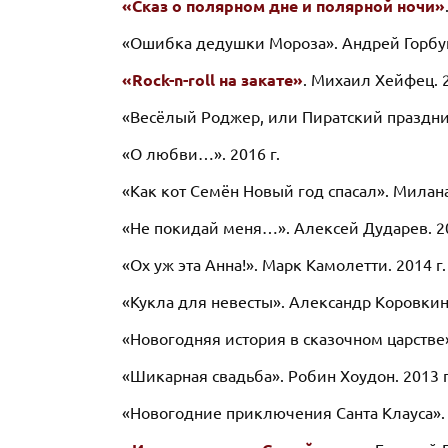
«Сказ о полярном дне и полярной ночи»
«Ошибка дедушки Мороза». Андрей Горбуно
«Rock-n-roll на закате»
. Михаил Хейфец. 2
«Весёлый Роджер, или Пиратский праздник
«О любви…». 2016 г.
«Как кот Семён Новый год спасал». Милана
«Не покидай меня…». Алексей Дударев. 20
«Ох уж эта Анна!». Марк Камолетти. 2014 г.
«Кукла для невесты». Александр Коровкин.
«Новогодняя история в сказочном царстве»
«Шикарная свадьба». Робин Хоудон. 2013 г
«Новогодние приключения Санта Клауса». 