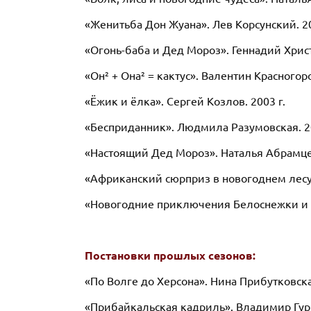
«Женитьба Дон Жуана». Лев Корсунский. 20
«Огонь-баба и Дед Мороз». Геннадий Христ
«Он² + Она² = кактус». Валентин Красногоро
«Ёжик и ёлка». Сергей Козлов. 2003 г.
«Бесприданник». Людмила Разумовская. 20
«Настоящий Дед Мороз». Наталья Абрамцев
«Африканский сюрприз в новогоднем лесу»
«Новогодние приключения Белоснежки и С
Постановки прошлых сезонов:
«По Волге до Херсона». Нина Прибутковска
«Прибайкальская кадриль». Владимир Гурк