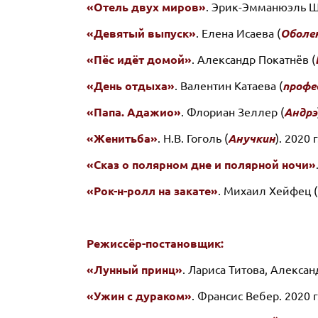
«Отель двух миров»
. Эрик-Эмманюэль Ш
«Девятый выпуск»
. Елена Исаева (
Оболен
«Пёс идёт домой»
. Александр Покатнёв (
«День отдыха»
. Валентин Катаева (
профе
«Папа. Адажио»
. Флориан Зеллер (
Андрэ
«Женитьба»
. Н.В. Гоголь (
Анучкин
). 2020 г
«Сказ о полярном дне и полярной ночи»
«Рок-н-ролл на закате»
. Михаил Хейфец (
Режиссёр-постановщик:
«Лунный принц»
. Лариса Титова, Алексан
«Ужин с дураком»
. Франсис Вебер. 2020 г