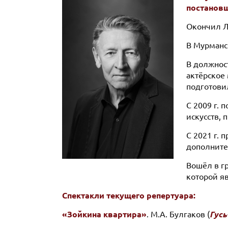
постанов
Окончил Ле
В Мурманс
В должност
актёрское 
подготовил
С 2009 г.
искусств,
С 2021 г.
дополните
Вошёл в г
которой я
Спектакли текущего репертуара:
«Зойкина квартира»
. М.А. Булгаков (
Гусь