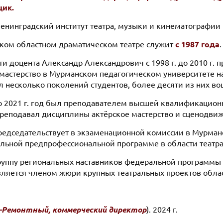
щик.
нинградский институт театра, музыки и кинематографии и
ком областном драматическом театре служит
с
1987 года
.
и доцента Александр Александрович с 1998 г. до 2010 г.
мастерство в Мурманском педагогическом университете на
 несколько поколений студентов, более десяти из них вош
 по 2021 г. год был преподавателем высшей квалификацио
 преподавал дисциплины актёрское мастерство и сценодви
 председательствует в экзаменационной комиссии в Мурман
льной предпрофессиональной программе в области театраль
руппу региональных наставников федеральной программы 
вляется членом жюри крупных театральных проектов облас
-Ремонтный, коммерческий директор
). 2024 г.