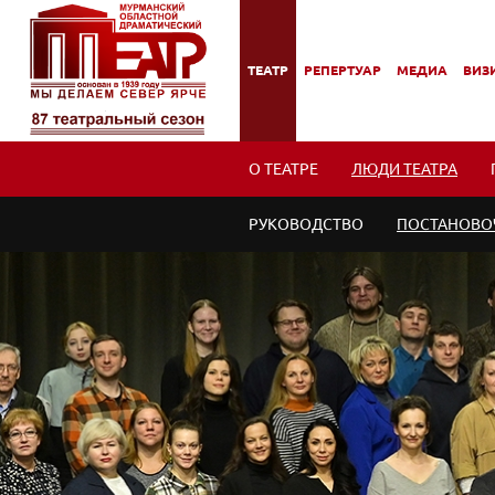
ТЕАТР
РЕПЕРТУАР
МЕДИА
ВИЗИ
,
,
,
,
ПОДМЕНЮ
ПОДМЕНЮ
ПОДМЕНЮ
ПОД
О ТЕАТРЕ
ЛЮДИ ТЕАТРА
РУКОВОДСТВО
ПОСТАНОВО