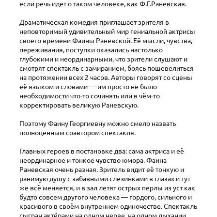
если речь идет о таком человеке, как Ф.Г.Раневская.
Драматическая комедия приглашает зрителя в
неповторимый удивительный мир гениальной актрисы
своего времени Фаины Раневской. Её мысли, чувства,
переживания, поступки оказались настолько
глубокими и неординарными, что зрители слушают и
смотрят спектакль с замиранием, боясь пошевелиться
на протяжении всех 2 часов. Авторы говорят со сцены
её языком и словами — им просто не было
необходимости что-то сочинять или в чём-то
корректировать великую Раневскую.
Поэтому Фаину Георгиевну можно смело назвать
полноценным соавтором спектакля.
Главных героев в постановке два: сама актриса и её
неординарное и тонкое чувство юмора. Фаина
Раневская очень разная. Зритель видит её тонкую и
ранимую душу с забавными слезинками в глазах и тут
же всё меняется, и в зал летят острых перлы из уст как
будто совсем другого человека — гордого, сильного и
красивого в своём внутреннем одиночестве. Спектакль
сыгран актёрами на одном нерве, на одном дыхании,