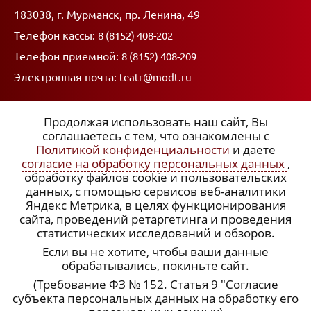
Адрес:
183038, г. Мурманск, пр. Ленина, 49
Телефон кассы:
8 (8152) 408-202
Телефон приемной:
8 (8152) 408-209
Электронная почта:
teatr@modt.ru
Продолжая использовать наш сайт, Вы
соглашаетесь с тем, что ознакомлены с
Политикой конфиденциальности
и даете
ССЫЛКИ:
согласие на обработку персональных данных
,
обработку файлов cookie и пользовательских
x
Политика конфиденциальности
данных, с помощью сервисов веб-аналитики
Яндекс Метрика, в целях функционирования
Согласие на обработку персональных данных
сайта, проведений ретаргетинга и проведения
статистических исследований и обзоров.
Подписка на рассылку
Если вы не хотите, чтобы ваши данные
обрабатывались, покиньте сайт.
(Требование ФЗ № 152. Статья 9 "Согласие
субъекта персональных данных на обработку его