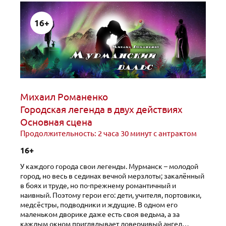
16+
Михаил Романенко
Городская легенда в двух действиях
Основная сцена
Продолжительность: 2 часа 30 минут с антрактом
16+
У каждого города свои легенды. Мурманск – молодой
город, но весь в сединах вечной мерзлоты; закалённый
в боях и труде, но по-прежнему романтичный и
наивный. Поэтому герои его: дети, учителя, портовики,
медсёстры, подводники и ждущие. В одном его
маленьком дворике даже есть своя ведьма, а за
каждым окном приглядывает доверчивый ангел…