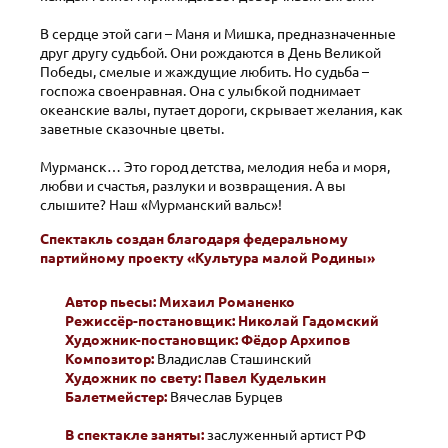
В сердце этой саги – Маня и Мишка, предназначенные
друг другу судьбой. Они рождаются в День Великой
Победы, смелые и жаждущие любить. Но судьба –
госпожа своенравная. Она с улыбкой поднимает
океанские валы, путает дороги, скрывает желания, как
заветные сказочные цветы.
Мурманск… Это город детства, мелодия неба и моря,
любви и счастья, разлуки и возвращения. А вы
слышите? Наш «Мурманский вальс»!
Спектакль создан благодаря федеральному
партийному проекту «Культура малой Родины»
Автор пьесы:
Михаил Романенко
Режиссёр-постановщик:
Николай Гадомский
Художник-постановщик:
Фёдор Архипов
Композитор:
Владислав Сташинский
Художник по свету:
Павел Куделькин
Балетмейстер:
Вячеслав Бурцев
В спектакле заняты:
заслуженный артист РФ