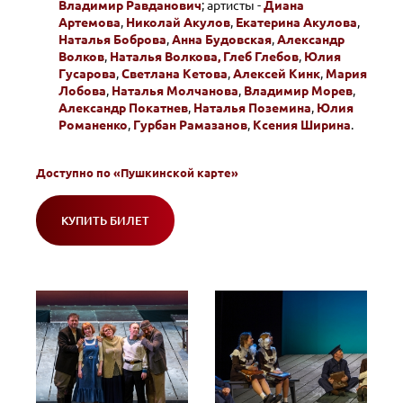
Владимир Равданович
; артисты -
Диана
Артемова
,
Николай Акулов
,
Екатерина Акулова
,
Наталья Боброва
,
Анна Будовская
,
Александр
Волков
,
Наталья Волкова,
Глеб Глебов
,
Юлия
Гусарова
,
Светлана Кетова
,
Алексей Кинк
,
Мария
Лобова
,
Наталья Молчанова
,
Владимир Морев
,
Александр Покатнев
,
Наталья Поземина
,
Юлия
Романенко
,
Гурбан Рамазанов
,
Ксения Ширина
.
Доступно по
«Пушкинской карте»
КУПИТЬ БИЛЕТ
(ОТКРОЕТСЯ
В
НОВОМ
ОКНЕ)