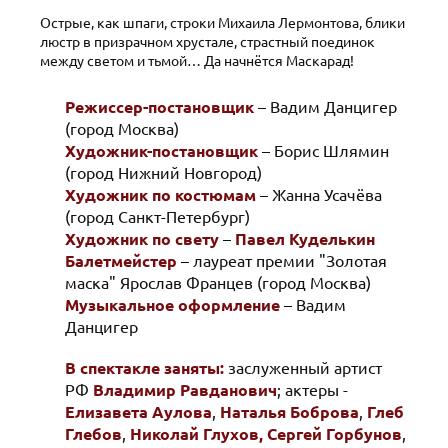
Острые, как шпаги, строки Михаила Лермонтова, блики
люстр в призрачном хрустале, страстный поединок
между светом и тьмой… Да начнётся Маскарад!
Режиссер-постановщик
– Вадим Данцигер
(город Москва)
Художник-постановщик
– Борис Шлямин
(город Нижний Новгород)
Художник по костюмам
– Жанна Усачёва
(город Санкт-Петербург)
Художник по свету
–
Павел Куделькин
Балетмейстер
– лауреат премии "Золотая
маска" Ярослав Францев (город Москва)
Музыкальное оформление
– Вадим
Данцигер
В спектакле заняты:
заслуженный артист
РФ
Владимир Равданович
; актеры -
Елизавета Аулова
,
Наталья Боброва
,
Глеб
Глебов
,
Николай Глухов,
Сергей Горбунов
,