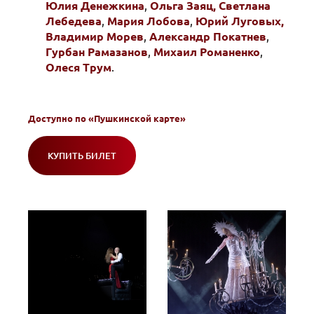
Юлия Денежкина
,
Ольга Заяц,
Светлана
Лебедева
,
Мария Лобова
,
Юрий Луговых,
Владимир Морев
,
Александр Покатнев
,
Гурбан Рамазанов
,
Михаил Романенко
,
Олеся Трум
.
Доступно по
«Пушкинской карте»
КУПИТЬ БИЛЕТ
(ОТКРОЕТСЯ
В
НОВОМ
ОКНЕ)