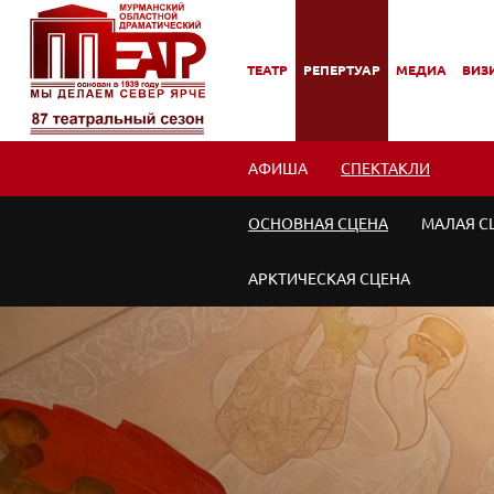
ТЕАТР
РЕПЕРТУАР
МЕДИА
ВИЗИ
,
,
,
,
ПОДМЕНЮ
ПОДМЕНЮ
ПОДМЕНЮ
ПОД
АФИША
СПЕКТАКЛИ
ОСНОВНАЯ СЦЕНА
МАЛАЯ С
АРКТИЧЕСКАЯ СЦЕНА