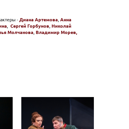
актеры -
Диана Артемова
,
Анна
ина
,
Сергей Горбунов
,
Николай
лья Молчанова
,
Владимир Морев,