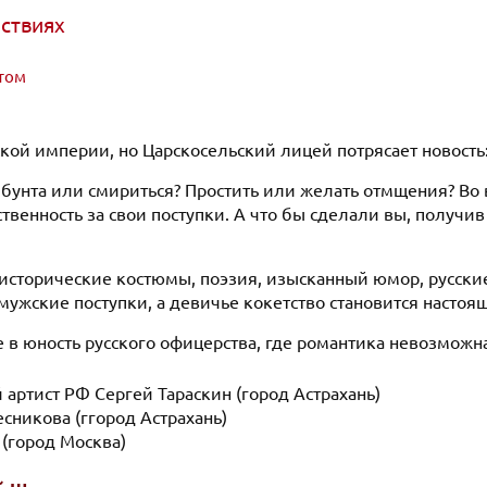
йствиях
ктом
ской империи, но Царскосельский лицей потрясает новост
ь бунта или смириться? Простить или желать отмщения? В
твенность за свои поступки. А что бы сделали вы, получи
сторические костюмы, поэзия, изысканный юмор, русские
мужские поступки, а девичье кокетство становится насто
в юность русского офицерства, где романтика невозможна 
 артист РФ Сергей Тараскин (город Астрахань)
есникова (ггород Астрахань)
 (город Москва)