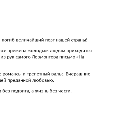
ь: погиб величайший поэт нашей страны!
о все времена молодым людям приходится
в из рук самого Лермонтова письмо «На
 романсы и трепетный вальс. Вчерашние
ящей преданной любовью.
без подвига, а жизнь без чести.