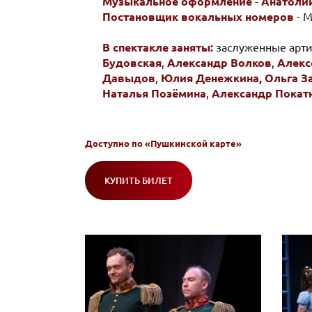
Музыкальное оформление
-
Анатоли
Постановщик вокальных номеров
- 
В спектакле заняты:
заслуженные арт
Будовская
,
Александр Волков
,
Алекс
Давыдов
,
Юлия Денежкина,
Ольга З
Наталья Позёмина
,
Александр Покат
Доступно по
«Пушкинской карте»
КУПИТЬ БИЛЕТ
(ОТКРОЕТСЯ
В
НОВОМ
ОКНЕ)