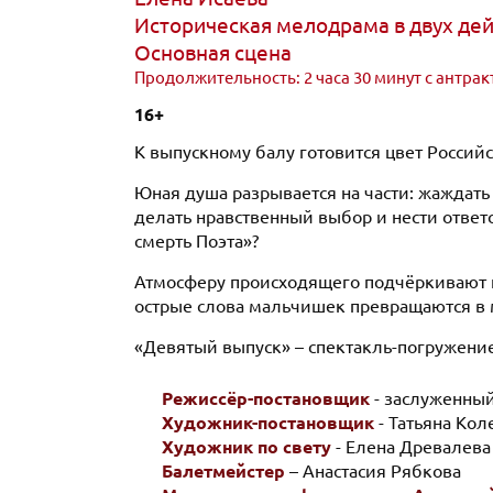
Историческая мелодрама в двух де
Основная сцена
Продолжительность: 2 часа 30 минут с антра
16+
К выпускному балу готовится цвет Россий
Юная душа разрывается на части: жаждат
делать нравственный выбор и нести ответс
смерть Поэта»?
Атмосферу происходящего подчёркивают и
острые слова мальчишек превращаются в 
«Девятый выпуск» – спектакль-погружение 
Режиссёр-постановщик
- заслуженный
Художник-постановщик
- Татьяна Кол
Художник по свету
- Елена Древалева
Балетмейстер
– Анастасия Рябкова