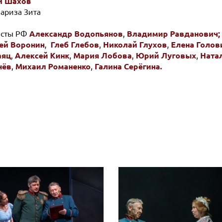
й Шахов
Мариза Зита
исты РФ
Александр Водопьянов
,
Владимир Равданович;
ей Воронин
,
Глеб Глебов
,
Николай Глухов
,
Елена Голов
аяц
,
Алексей Кинк
,
Мария Лобова
,
Юрий Луговых
,
Ната
нёв
,
Михаил Романенко
,
Галина Серёгина.