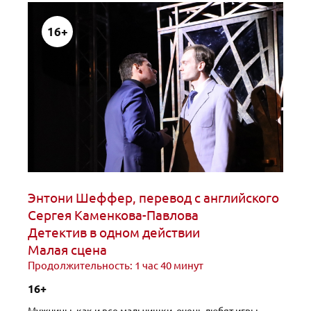
16+
Энтони Шеффер, перевод с английского
Сергея Каменкова-Павлова
Детектив в одном действии
Малая сцена
Продолжительность: 1 час 40 минут
16+