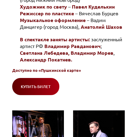
(город Нижний Новгород)
Художник по свету
–
Павел Куделькин
Режиссер по пластике
– Вячеслав Бурцев
Музыкальное оформление
– Вадим
Данцигер (город Москва),
Анатолий Шахов
В спектакле заняты артисты:
заслуженный
артист РФ
Владимир Равданович
;
Светлана Лебедева,
Владимир Морев
,
Александр Покатнев.
Доступно по
«Пушкинской карте»
КУПИТЬ БИЛЕТ
(ОТКРОЕТСЯ
В
НОВОМ
ОКНЕ)