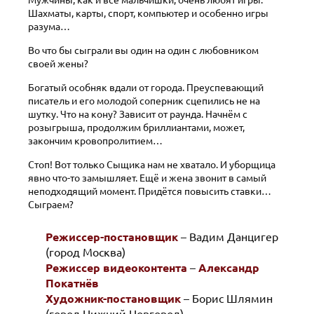
Мужчины, как и все мальчишки, очень любят игры.
Шахматы, карты, спорт, компьютер и особенно игры
разума…
Во что бы сыграли вы один на один с любовником
своей жены?
Богатый особняк вдали от города. Преуспевающий
писатель и его молодой соперник сцепились не на
шутку. Что на кону? Зависит от раунда. Начнём с
розыгрыша, продолжим бриллиантами, может,
закончим кровопролитием…
Стоп! Вот только Сыщика нам не хватало. И уборщица
явно что-то замышляет. Ещё и жена звонит в самый
неподходящий момент. Придётся повысить ставки…
Сыграем?
Режиссер-постановщик
– Вадим Данцигер
(город Москва)
Режиссер видеоконтента
–
Александр
Покатнёв
Художник-постановщик
– Борис Шлямин