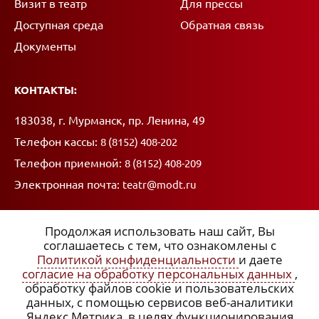
Визит в театр
Для прессы
Доступная среда
Обратная связь
Документы
КОНТАКТЫ:
Адрес:
183038, г. Мурманск, пр. Ленина, 49
Телефон кассы:
8 (8152) 408-202
Телефон приемной:
8 (8152) 408-209
Электронная почта:
teatr@modt.ru
Продолжая использовать наш сайт, Вы
соглашаетесь с тем, что ознакомлены с
Политикой конфиденциальности
и даете
ССЫЛКИ:
согласие на обработку персональных данных
,
обработку файлов cookie и пользовательских
x
Политика конфиденциальности
данных, с помощью сервисов веб-аналитики
Яндекс Метрика, в целях функционирования
Согласие на обработку персональных данных