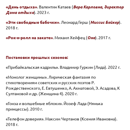
«День отдыха»
. Валентин Катаев (
Вера Карловна, директор
Дома отдыха
). 2023 г.
«Эти свободные бабочки»
. Леонард Герш (
Миссис Бейкер
).
2018 г.
«Рок-н-ролл на закате»
. Михаил Хейфец (
Она
). 2017 г.
Постановки прошлых сезонов:
«Прибайкальская кадриль». Владимир Гуркин (Лида). 2022 г.
«Монолог женщины».
Лирическая фантазия по
стихотворениям советских и русских поэтов Р.
Рождественского, Е. Евтушенко, А. Ахматовой, Э. Асадова, К
Султановой и др. (Женщина 4). 2020 г.
«Гонза и волшебные яблоки». Йозеф Лада (Нянька
принцессы). 2010 г.
«Телефон доверия». Максим Чертанов (Ксения Ивановна).
2018 г.