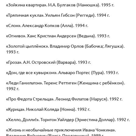
«Зойкина квартира». М.А. Булгаков (Манюшка). 1995 г.
«Тряпичная кукла». Уильям Гибсон (Реггеди). 1994 г.
«Слон». Александр Копков (Алла). 1994 г.
«Огниво». Ханс Кристиан Андерсен (Ведьма). 1993 г.
«Золотой цыплёнок». Владимир Орлов (Бабочка; Лягушка).
1993 г.
«Гроза». А.Н. Островский (Варвара). 1993 г.
«Дом, где все кувырком». Альваро Портес (Пура). 1993 г.
«Леди Гамильтон». Теренс Реттиген (Женщина с ребёнком).
1992 г.
«Про Федота Стрельца». Леонид Филатов (Маруся). 1992 г.
«Курица». Николай Коляда (Нонна). 1992 г.
«Хелло, Долли!».
Торнтон Уайлдер (Эрнестина Доллар). 1992 г.
«Жизнь и необычайные приключения Ивана Чонкина».
Владимир Войнович (Раиса, Продавщица). 1989 г.