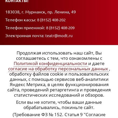
КОНТАКТЫ:
Адрес:
183038, г. Мурманск, пр. Ленина, 49
Телефон кассы:
8 (8152) 408-202
Телефон приемной:
8 (8152) 408-209
Электронная почта:
teatr@modt.ru
Продолжая использовать наш сайт, Вы
соглашаетесь с тем, что ознакомлены с
Политикой конфиденциальности
и даете
ССЫЛКИ:
согласие на обработку персональных данных
,
обработку файлов cookie и пользовательских
x
Политика конфиденциальности
данных, с помощью сервисов веб-аналитики
Яндекс Метрика, в целях функционирования
Согласие на обработку персональных данных
сайта, проведений ретаргетинга и проведения
статистических исследований и обзоров.
Подписка на рассылку
Если вы не хотите, чтобы ваши данные
обрабатывались, покиньте сайт.
(Требование ФЗ № 152. Статья 9 "Согласие