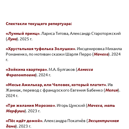
Спектакли текущего репертуара:
«Лунный принц»
. Лариса Титова, Александр Староторжский
(
Луна
). 2025 г.
«Хрустальная туфелька Золушки»
. Инсценировка Михаила
Романенко, по мотивам сказки Шарля Перро (
Мачеха
). 2024
г.
«Зойкина квартира»
. М.А. Булгаков (
Агнесса
Ферапонтовна
). 2024 г.
«Месье Амилькар, или Человек, который платит»
. Ив
Жамиак, перевод с французского Евгения Бабенко (
Мелия
).
2024 г.
«Три желания Морозко»
. Игорь Цунский (
Мачеха, мать
Марфуши
). 2023 г.
«Пёс идёт домой»
. Александра Покатнёв (
Эксцентричная
дама
). 2023 г.