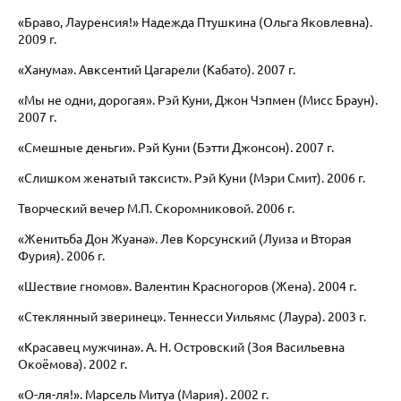
«Браво, Лауренсия!» Надежда Птушкина (Ольга Яковлевна).
2009 г.
«Ханума». Авксентий Цагарели (Кабато). 2007 г.
«Мы не одни, дорогая». Рэй Куни, Джон Чэпмен (Мисс Браун).
2007 г.
«Смешные деньги». Рэй Куни (Бэтти Джонсон). 2007 г.
«Слишком женатый таксист». Рэй Куни (Мэри Смит). 2006 г.
Творческий вечер М.П. Скоромниковой. 2006 г.
«Женитьба Дон Жуана». Лев Корсунский (Луиза и Вторая
Фурия). 2006 г.
«Шествие гномов». Валентин Красногоров (Жена). 2004 г.
«Стеклянный зверинец». Теннесси Уильямс (Лаура). 2003 г.
«Красавец мужчина». А. Н. Островский (Зоя Васильевна
Окоёмова). 2002 г.
«О-ля-ля!». Марсель Митуа (Мария). 2002 г.