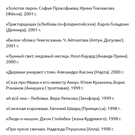
«Золотое перо». Софья Прокофьева, Ирина Токмакова
(Фёкла). 2001 г.
«Трактирщица» («Любовь по-флорентийски»). Карло Гольдони
(Деянира). 2001 г.
«Белое облако Чингисхана». Ч. Айтматова (Алтун, Догуланг).
2001 г.
«Лунный свет, медовый месяц». Ноэл Кауард (Аманда Принн).
2000 г.
«Деревья умирают стоя». Алехандро Касона (Марта). 2000 г.
«Сказ про Ивана и его невесту Анну». Юлия Кузьмина, Борис
Романов (Аннушка Строптивая). 1999 г.
«А всё она – Любовь». Вера Лепкова (Земфира). 1999 г.
«Снежная королева». Евгений Шварц (Принцесса). 1998 г.
«Люди и мыши». Джон Стейнбек (жена Кудрявого). 1998 г.
«При чужих свечах». Надежда Птушкина (Алла). 1998 г.