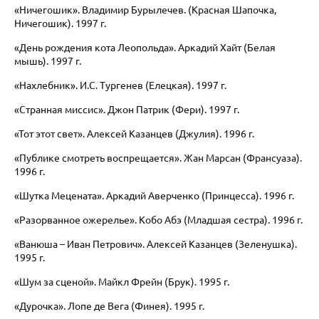
«Ничегошик». Владимир Бурылечев. (Красная Шапочка,
Ничегошик). 1997 г.
«День рождения кота Леопольда». Аркадий Хайт (Белая
мышь). 1997 г.
«Нахлебник». И.С. Тургенев (Елецкая). 1997 г.
«Странная миссис». Джон Патрик (Фери). 1997 г.
«Тот этот свет». Алексей Казанцев (Джулия). 1996 г.
«Публике смотреть воспрещается». Жан Марсан (Франсуаза).
1996 г.
«Шутка Мецената». Аркадий Аверченко (Принцесса). 1996 г.
«Разорванное ожерелье». Кобо Абэ (Младшая сестра). 1996 г.
«Ванюша – Иван Петрович». Алексей Казанцев (Зеленушка).
1995 г.
«Шум за сценой». Майкл Фрейн (Брук). 1995 г.
«Дурочка». Лопе де Вега (Финея). 1995 г.