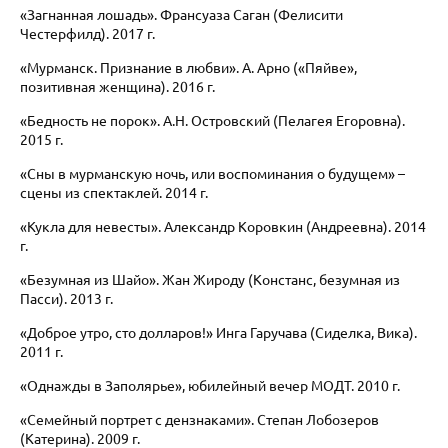
«Загнанная лошадь». Франсуаза Саган (Фелисити
Честерфилд). 2017 г.
«Мурманск. Признание в любви». А. Арно («Пяйве»,
позитивная женщина). 2016 г.
«Бедность не порок». А.Н. Островский (Пелагея Егоровна).
2015 г.
«Сны в мурманскую ночь, или воспоминания о будущем» –
сцены из спектаклей. 2014 г.
«Кукла для невесты». Александр Коровкин (Андреевна). 2014
г.
«Безумная из Шайо». Жан Жироду (Констанс, безумная из
Пасси). 2013 г.
«Доброе утро, сто долларов!» Инга Гаручава (Сиделка, Вика).
2011 г.
«Однажды в Заполярье», юбилейный вечер МОДТ. 2010 г.
«Семейный портрет с дензнаками». Степан Лобозеров
(Катерина). 2009 г.